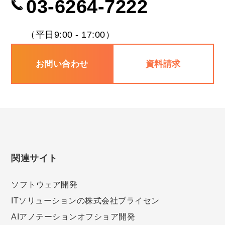
03-6264-7222
任意項目の情報のご提供がない場合、
最適なご回答ができない場合がありま
す。
（平日9:00 - 17:00）
本人が容易に認識できない方法による個人情
お問い合わせ
資料請求
報の取得
当ホームページではご利用状況の統計
調査のためアクセスログを取得してお
りますが、これによる個人情報の取
得、利用は行っておりません。当ホー
ムページではCookieやWebビーコン等
を用いるなどして、本人が容易に認識
関連サイト
できない方法による個人情報の取得は
行っておりません。
ソフトウェア開発
個人情報保護方針
ITソリューションの株式会社ブライセン
本ホームページの個人情報保護方針を
AIアノテーション
オフショア開発