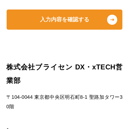
結することにより必要な個人情報の安
全性を確保します。
入力内容を確認する
開示対象個人情報の開示等および問い合わせ
窓口について
ご本人からの求めにより、当社が保有
する開示対象個人情報の利用目的の通
知・開示・内容の訂正・追加または削
株式会社ブライセン DX・xTECH営
除・利用の停止・消去および第三者へ
の提供の停止（「開示等」といいま
業部
す。）を受け付けております。開示等
を受け付ける窓口は、以下の「個人情
〒104-0044 東京都中央区明石町8-1 聖路加タワー3
報に関する苦情・相談受付窓口」をご
0階
覧下さい。
個人情報を入力するにあたっての注意事項